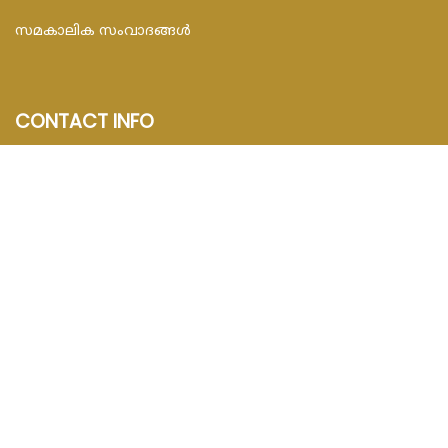
സമകാലിക സംവാദങ്ങൾ
CONTACT INFO
FEDAR FOUNDATION
3rd Floor, Room No.704, Olive Arcade, Near St. Joseph’s
Hospital, Mananthavady – 670645
Email : info@fedarfoundation.com
Phone : 04935 293101, 97446 67206
© 2020 Catholic Malayalam. All Rights Reserved.
Powered by
Corehub Solution