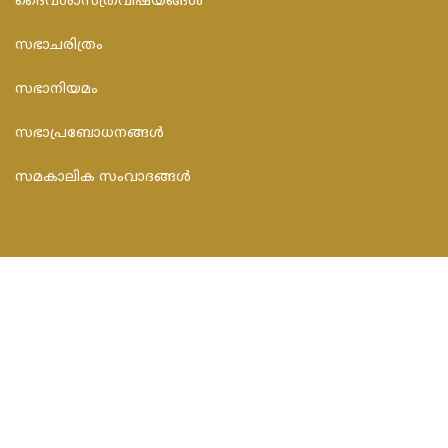
ദൈവശാസ്ത്രവിഷയങ്ങള്‍
സഭാചരിത്രം
സഭാനിയമം
സഭാപ്രബോധനങ്ങള്‍
സമകാലിക സംവാദങ്ങൾ
CONTACT INFO
FEDAR FOUNDATION
3rd Floor, Room No.704, Olive Arcade, Near St. Joseph’s
Hospital, Mananthavady – 670645
Email : info@fedarfoundation.com
Phone : 04935 293101, 97446 67206