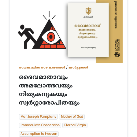
സമകാലിക സംവാദങ്ങൾ
/
കൾട്ടുകൾ
ദൈവമാതാവും
അമലോത്ഭവയും
നിത്യകന്യകയും
സ്വര്‍ഗ്ഗാരോപിതയും
Mar Joseph Pamplany
Mother of God
Immaculate Conception
Eternal Virgin
Assumption to Heaven