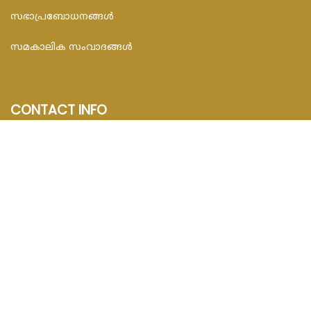
സഭാപ്രബോധനങ്ങള്‍
സമകാലിക സംവാദങ്ങൾ
CONTACT INFO
FEDAR FOUNDATION
3rd Floor, Room No.704, Olive Arcade, Near St. Joseph’s
Hospital, Mananthavady – 670645
Email : info@fedarfoundation.com
Phone : 04935 293101, 97446 67206
© 2020 Catholic Malayalam. All Rights Reserved.