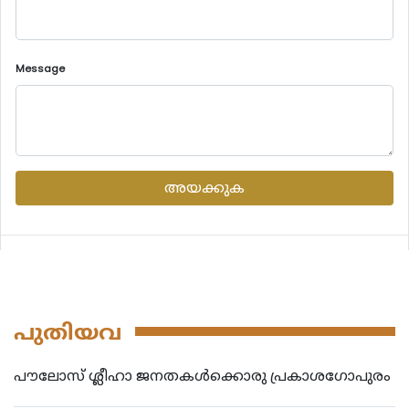
Message
അയക്കുക
പുതിയവ
പൗലോസ് ശ്ലീഹാ ജനതകൾക്കൊരു പ്രകാശഗോപുരം