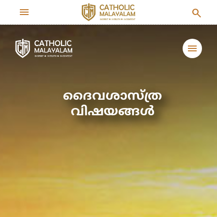
menu
search
menu
ദൈവശാസ്ത്ര
വിഷയങ്ങള്‍