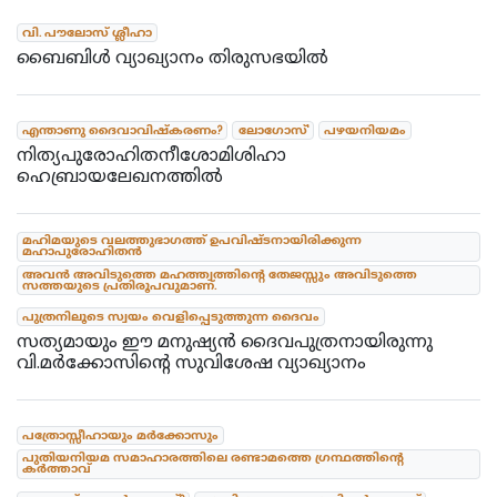
വി. പൗലോസ് ശ്ലീഹാ
ബൈബിൾ വ്യാഖ്യാനം തിരുസഭയിൽ
എന്താണു ദൈവാവിഷ്കരണം?
ലോഗോസ്'
പഴയനിയമം
നിത്യപുരോഹിതനീശോമിശിഹാ
ഹെബ്രായലേഖനത്തിൽ
മഹിമയുടെ വലത്തുഭാഗത്ത് ഉപവിഷ്ടനായിരിക്കുന്ന
മഹാപുരോഹിതൻ
അവൻ അവിടുത്തെ മഹത്ത്വത്തിന്റെ തേജസ്സും അവിടുത്തെ
സത്തയുടെ പ്രതിരൂപവുമാണ്.
പുത്രനിലൂടെ സ്വയം വെളിപ്പെടുത്തുന്ന ദൈവം
സത്യമായും ഈ മനുഷ്യൻ ദൈവപുത്രനായിരുന്നു
വി.മർക്കോസിൻ്റെ സുവിശേഷ വ്യാഖ്യാനം
പത്രോസ്സീഹായും മർക്കോസും
പുതിയനിയമ സമാഹാരത്തിലെ രണ്ടാമത്തെ ഗ്രന്ഥത്തിന്റെ
കർത്താവ്