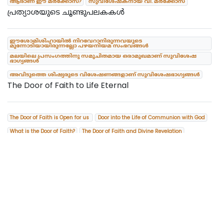
ആരാണ് ഈ മർക്കോസ്?
സുവിശേഷകനായ വി. മർക്കോസ്
പ്രത്യാശയുടെ ചൂണ്ടുപലകകൾ
ഈശോമിശിഹായിൽ നിറവേറാനിരുന്നവയുടെ
മുന്നോടിയായിരുന്നല്ലോ പഴയനിയമ സംഭവങ്ങൾ
മലയിലെ പ്രസംഗത്തിനു സമുചിതമായ ഒരാമുഖമാണ് സുവിശേഷ
ഭാഗ്യങ്ങൾ
അവിടുത്തെ ശിഷ്യരുടെ വിശേഷണങ്ങളാണ് സുവിശേഷഭാഗ്യങ്ങൾ
The Door of Faith to Life Eternal
The Door of Faith is Open for us
Door into the Life of Communion with God
What is the Door of Faith?
The Door of Faith and Divine Revelation