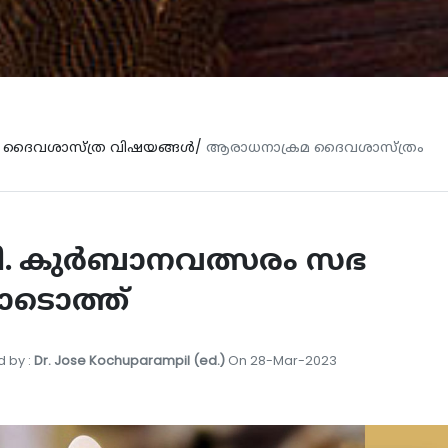
ദൈവശാസ്ത്ര വിഷയങ്ങള്‍/
ആരാധനാക്രമ ദൈവശാസ്ത്രം
ി. കുർബാനവത്സരം സഭ
ടൊത്ത്
 by :
Dr. Jose Kochuparampil (ed.)
On 28-Mar-2023