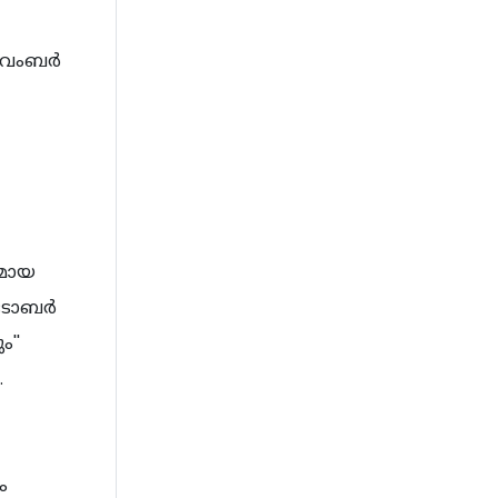
 നവംബർ
യമായ
ക്ടോബർ
''
.
ം