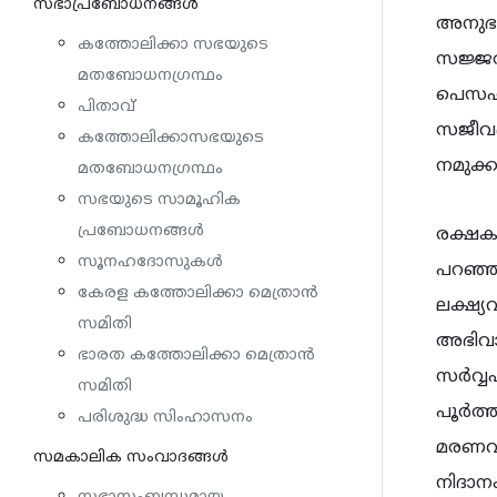
സഭാപ്രബോധനങ്ങള്‍
അനുഭവ
കത്തോലിക്കാ സഭയുടെ
സജ്ജര
മതബോധനഗ്രന്ഥം
പെസഹ
പിതാവ്
സജീവഭ
കത്തോലിക്കാസഭയുടെ
നമുക്കു
മതബോധനഗ്രന്ഥം
സഭയുടെ സാമൂഹിക
പ്രബോധനങ്ങൾ
രക്ഷക
സൂനഹദോസുകൾ
പറഞ്ഞി
കേരള കത്തോലിക്കാ മെത്രാൻ
ലക്ഷ്യ
സമിതി
അഭിവാഞ
ഭാരത കത്തോലിക്കാ മെത്രാൻ
സർവ്വ
സമിതി
പൂർത്
പരിശുദ്ധ സിംഹാസനം
മരണവും
സമകാലിക സംവാദങ്ങൾ
നിദാന
സഭാസംബന്ധമായ