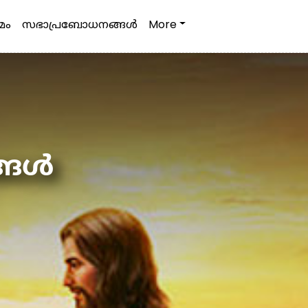
മം
സഭാപ്രബോധനങ്ങള്‍
More
ള്‍