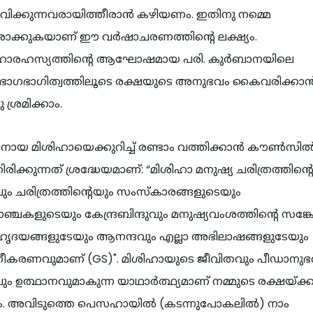
ിക്കുന്നവരായിത്തീരാൻ കഴിയണം. ഇതിനു നമ്മെ
ാക്കുകയാണ് ഈ വർഷാചരണത്തിന്റെ ലക്ഷ്യം.
ാരഹസ്യത്തിന്റെ ആഘോഷമായ പരി. കുർബാനയിലെ
ാഗഭാഗിത്വത്തിലൂടെ രക്ഷയുടെ അനുഭവം കൈവരിക്കാ
 ശ്രമിക്കാം.
നായ മിശിഹായെക്കുറിച്ച് രണ്ടാം വത്തിക്കാൻ കൗൺസി
രിക്കുന്നത് ശ്രദ്ധേയമാണ്: “മിശിഹാ മനുഷ്യ ചരിത്രത്തിന്റ
വും ചരിത്രത്തിന്റെയും സംസ്കാരങ്ങളുടെയും
്ചകളുടെയും കേന്ദ്രബിന്ദുവും മനുഷ്യവംശത്തിന്റെ സങ്
ഹൃദയങ്ങളുടേയും ആനന്ദവും എല്ലാ അഭിലാഷങ്ങളുടേയും
തീകരണവുമാണ് (GS)". മിശിഹായുടെ ജീവിതവും പീഡാനു
 ഉത്ഥാനവുമാകുന്ന യാഥാർത്ഥ്യമാണ് നമ്മുടെ രക്ഷയ്ക്ക
ം. അവിടുത്തെ പെസഹായിൽ (കടന്നുപോകലിൽ) നാം