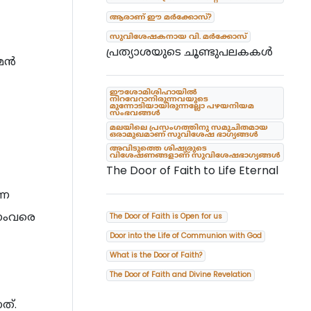
ആരാണ് ഈ മർക്കോസ്?
സുവിശേഷകനായ വി. മർക്കോസ്
പ്രത്യാശയുടെ ചൂണ്ടുപലകകൾ
ാമൻ
ഈശോമിശിഹായിൽ
നിറവേറാനിരുന്നവയുടെ
മുന്നോടിയായിരുന്നല്ലോ പഴയനിയമ
സംഭവങ്ങൾ
മലയിലെ പ്രസംഗത്തിനു സമുചിതമായ
ഒരാമുഖമാണ് സുവിശേഷ ഭാഗ്യങ്ങൾ
അവിടുത്തെ ശിഷ്യരുടെ
വിശേഷണങ്ങളാണ് സുവിശേഷഭാഗ്യങ്ങൾ
The Door of Faith to Life Eternal
്ന
പനംവരെ
The Door of Faith is Open for us
Door into the Life of Communion with God
What is the Door of Faith?
The Door of Faith and Divine Revelation
ത്.