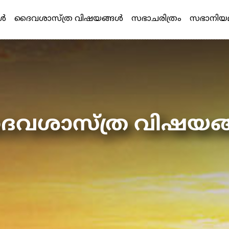
്‍
ദൈവശാസ്ത്ര വിഷയങ്ങള്‍
സഭാചരിത്രം
സഭാനിയ
വശാസ്ത്ര വിഷയങ്ങ