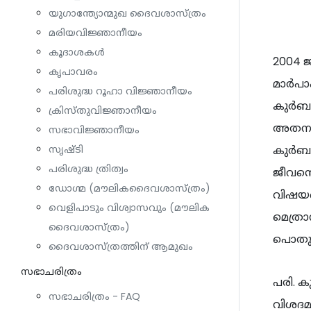
യുഗാന്ത്യോന്മുഖ ദൈവശാസ്ത്രം
മരിയവിജ്ഞാനീയം
കൂദാശകൾ
2004 
കൃപാവരം
മാർപാ
പരിശുദ്ധ റൂഹാ വിജ്ഞാനീയം
കുർബാന
ക്രിസ്തുവിജ്ഞാനീയം
അതനുസ
സഭാവിജ്ഞാനീയം
കുർബാ
സൃഷ്ടി
പരിശുദ്ധ ത്രിത്വം
ജീവന്റ
ഡോഗ്മ (മൗലികദൈവശാസ്ത്രം)
വിഷയത
വെളിപാടും വിശ്വാസവും (മൗലിക
മെത്ര
ദൈവശാസ്ത്രം)
പൊതു
ദൈവശാസ്ത്രത്തിന് ആമുഖം
സഭാചരിത്രം
പരി. 
സഭാചരിത്രം - FAQ
വിശദമ