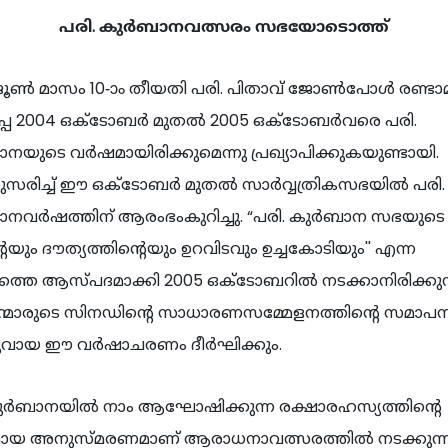
പരി. കുർബാനവത്സരം സഭയോടൊത്ത്
ജൂൺ മാസം 10-ാം തീയതി പരി. പിതാവ് ജോൺപോൾ രണ്ട
പ്പ 2004 ഒക്ടോബർ മുതൽ 2005 ഒക്ടോബർവരെ പരി.
യുടെ വർഷമായിരിക്കുമെന്നു പ്രഖ്യാപിക്കുകയുണ്ടായി.
രിച്ച് ഈ ഒക്ടോബർ മുതൽ സാർവ്വത്രികസഭയിൽ പരി.
നവർഷത്തിന് ആരംഭംകുറിച്ചു. “പരി. കുർബാന സഭയുടെ
െയും ദൗത്യത്തിന്റെയും ഉറവിടവും ഉച്ചകോടിയും'' എന്ന
്തെ ആസ്പദമാക്കി 2005 ഒക്ടോബറിൽ നടക്കാനിരിക്കുന
ാന്മാരുടെ സിനഡിന്റെ സാധാരണസമ്മേളനത്തിന്റെ സമാ
വായ ഈ വർഷാചരണം ദീർഘിക്കും.
കുർബാനയിൽ നാം ആഘോഷിക്കുന്ന രക്ഷാരഹസ്യത്തിന്റെ
ായ അനുസ്മരണമാണ് ആരാധനാവത്സരത്തിൽ നടക്കുന്ന