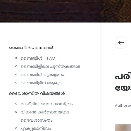
west
ബൈബിള്‍ പഠനങ്ങള്‍
ബൈബിൾ - FAQ
ബൈബിളിലെ പുസ്തകങ്ങൾ
പര
ബൈബിൾ വ്യാഖ്യാനം
ബൈബിളിന് ആമുഖം
യോ
ദൈവശാസ്ത്ര വിഷയങ്ങള്‍
രാഷ്ട്രീയ ദൈവശാസ്ത്രം
Authored
വിശുദ്ധ കുർബാനയുടെ
ദൈവശാസ്ത്രം
എക്യുമെനിസം