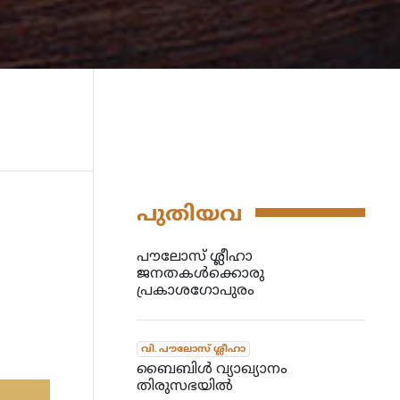
പുതിയവ
പൗലോസ് ശ്ലീഹാ
ജനതകൾക്കൊരു
പ്രകാശഗോപുരം
വി. പൗലോസ് ശ്ലീഹാ
ബൈബിൾ വ്യാഖ്യാനം
തിരുസഭയിൽ