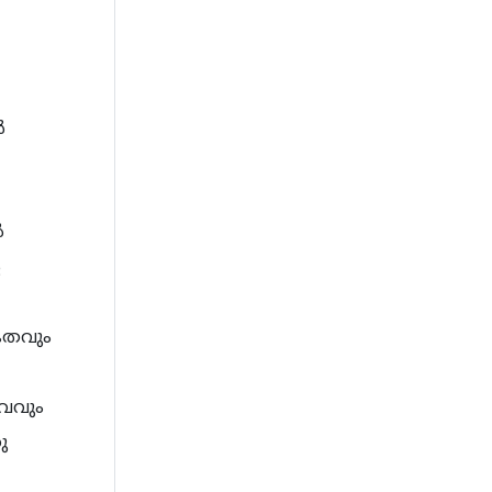
ൻ
ൽ
െ
കേതവും
ഭവവും
ു