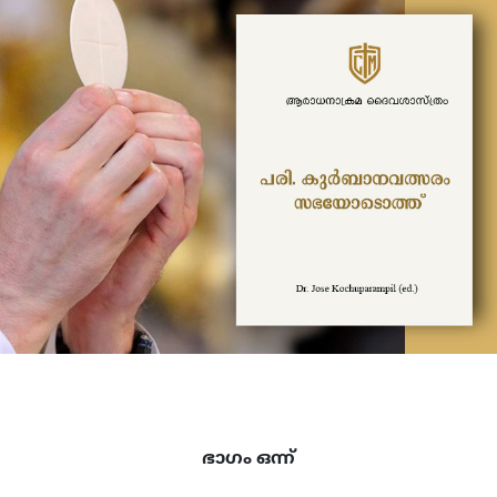
ഭാഗം ഒന്ന്