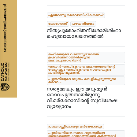
എന്താണു ദൈവാവിഷ്കരണം?
ലോഗോസ്'
പഴയനിയമം
നിത്യപുരോഹിതനീശോമിശിഹാ
ഹെബ്രായലേഖനത്തിൽ
മഹിമയുടെ വലത്തുഭാഗത്ത്
ഉപവിഷ്ടനായിരിക്കുന്ന
മഹാപുരോഹിതൻ
അവൻ അവിടുത്തെ മഹത്ത്വത്തിന്റെ
തേജസ്സും അവിടുത്തെ സത്തയുടെ
പ്രതിരൂപവുമാണ്.
പുത്രനിലൂടെ സ്വയം വെളിപ്പെടുത്തുന്ന
ദൈവം
സത്യമായും ഈ മനുഷ്യൻ
ദൈവപുത്രനായിരുന്നു
വി.മർക്കോസിൻ്റെ സുവിശേഷ
വ്യാഖ്യാനം
പത്രോസ്സീഹായും മർക്കോസും
പുതിയനിയമ സമാഹാരത്തിലെ
രണ്ടാമത്തെ ഗ്രന്ഥത്തിന്റെ കർത്താവ്