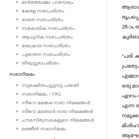
മാർത്തോമ്മാ പാരമ്പര്യം
ആരാധന
കേരള സഭാചരിത്രം
രൂപപ്
ഭാരത സഭാചരിത്രം
28-ാം
സമകാലിക സഭാചരിത്രം
കുർബാ
ആധുനിക സഭാചരിത്രം
മദ്ധ്യകാല സഭാചരിത്രം
പുരാതന സഭാചരിത്രം
“പരി.
തിരുസ്സഭാചരിത്രം
പ്രത്
സഭാനിയമം
എമ്മാവ
ഒരു മാ
സുരക്ഷിതചുറ്റുവട്ട പദ്ധതി
സഭാനിയമം - FAQ
ഏഴാം ത
സീറോ മലങ്കര സഭാ നിയമങ്ങൾ
എന്ന ത
സീറോ മലബാർ സഭാ നിയമങ്ങൾ
നമുക്ക
പൗരസ്ത്യസഭകളുടെ നിയമങ്ങൾ
മിശിഹ
ലത്തീൻ സഭാനിയമം
ആഘോഷമ