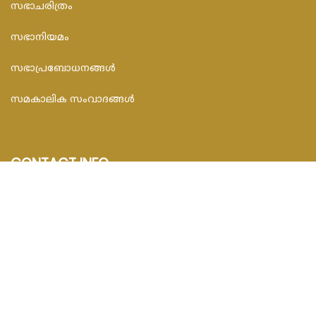
സഭാചരിത്രം
സഭാനിയമം
സഭാപ്രബോധനങ്ങള്‍
സമകാലിക സംവാദങ്ങൾ
CONTACT INFO
FEDAR FOUNDATION
3rd Floor, Room No.704, Olive Arcade, Near St. Joseph’s
Hospital, Mananthavady – 670645
Email : info@fedarfoundation.com
Phone : 04935 293101, 97446 67206