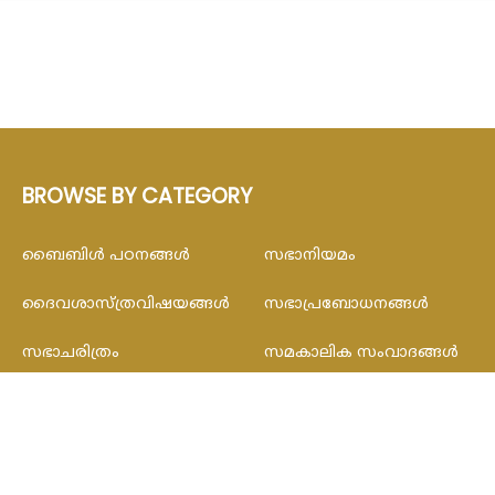
BROWSE BY CATEGORY
ബൈബിള്‍ പഠനങ്ങള്‍
സഭാനിയമം
ദൈവശാസ്ത്രവിഷയങ്ങള്‍
സഭാപ്രബോധനങ്ങള്‍
സഭാചരിത്രം
സമകാലിക സംവാദങ്ങൾ
© 2020 Catholic Malayalam. All Rights Reserved.