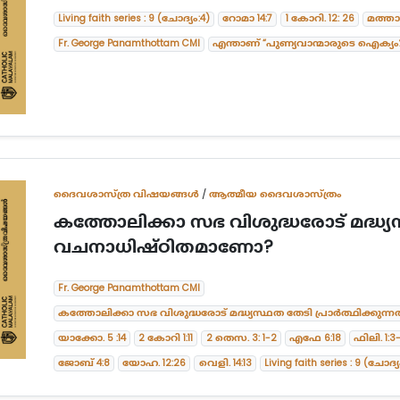
Living faith series : 9 (ചോദ്യം:4)
റോമാ 14:7
1 കോറി. 12: 26
മത്തായ
Fr. George Panamthottam CMI
എന്താണ് “പുണ്യവാന്മാരുടെ ഐക്യം
ദൈവശാസ്ത്ര വിഷയങ്ങള്‍
/
ആത്മീയ ദൈവശാസ്ത്രം
കത്തോലിക്കാ സഭ വിശുദ്ധരോട് മദ്ധ്യസ
വചനാധിഷ്ഠിതമാണോ?
Fr. George Panamthottam CMI
കത്തോലിക്കാ സഭ വിശുദ്ധരോട് മദ്ധ്യസ്ഥത തേടി പ്രാർത്ഥിക്കു
യാക്കോ. 5 :14
2 കോറി 1:11
2 തെസ. 3: 1-2
എഫേ 6:18
ഫിലി. 1:3
ജോബ് 4:8
യോഹ. 12:26
വെളി. 14:13
Living faith series : 9 (ചോദ്യ