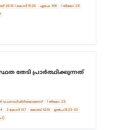
ി 25:31; 1 കോറി 15:26
എഫേ. 4:16
1 തിമോ. 2:5
?
്ഥത തേടി പ്രാർത്ഥിക്കുന്നത്
ന്നത് വചനാധിഷ്ഠിതമാണോ?
1 തിമോ. 2:5
-4
2 കോറി 13:7
ജോബ് 42:10
ഉൽപ.18:23-33
ം:1)