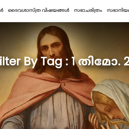
്‍
ദൈവശാസ്ത്ര വിഷയങ്ങള്‍
സഭാചരിത്രം
സഭാനിയ
ilter By Tag : 1 തിമോ. 