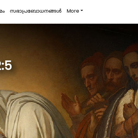
മം
സഭാപ്രബോധനങ്ങള്‍
More
2:5