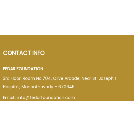
CONTACT INFO
FEDAR FOUNDATION
3rd Floor, Room No.704, Olive Arcade, Near St. Joseph’s
Hospital, Mananthavady – 670645
Email : info@fedarfoundation.com
Phone : 04935 293101, 97446 67206