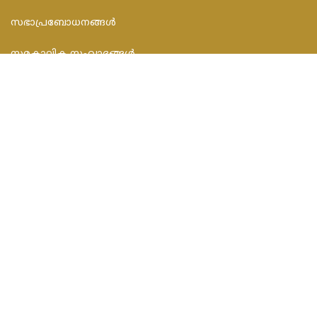
സഭാപ്രബോധനങ്ങള്‍
സമകാലിക സംവാദങ്ങൾ
CONTACT INFO
FEDAR FOUNDATION
3rd Floor, Room No.704, Olive Arcade, Near St. Joseph’s
Hospital, Mananthavady – 670645
Email : info@fedarfoundation.com
Phone : 04935 293101, 97446 67206
© 2020 Catholic Malayalam. All Rights Reserved.