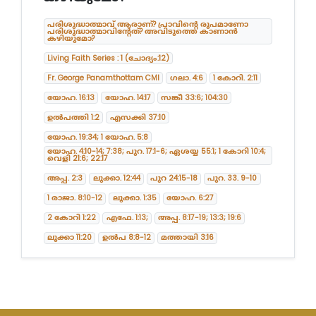
പരിശുദ്ധാത്മാവ് ആരാണ്? പ്രാവിന്റെ രൂപമാണോ
പരിശുദ്ധാത്മാവിന്റേത്? അവിടുത്തെ കാണാൻ
കഴിയുമോ?
Living Faith Series : 1 (ചോദ്യം:12)
Fr. George Panamthottam CMI
ഗലാ. 4:6
1 കോറി. 2:11
യോഹ. 16:13
യോഹ. 14:17
സങ്കീ 33:6; 104:30
ഉൽപത്തി 1:2
എസക്കി 37:10
യോഹ. 19:34; 1 യോഹ. 5:8
യോഹ. 4:10-14; 7:38; പുറ. 17:1-6; ഏശയ്യ 55:1; 1 കോറി 10:4;
വെളി 21:6; 22:17
അപ്പ. 2:3
ലൂക്കാ. 12:44
പുറ 24:15-18
പുറ. 33. 9-10
1 രാജാ. 8:10-12
ലൂക്കാ. 1:35
യോഹ. 6:27
2 കോറി 1:22
എഫേ. 1:13;
അപ്പ. 8:17-19; 13:3; 19:6
ലൂക്കാ 11:20
ഉൽപ 8:8-12
മത്തായി 3:16