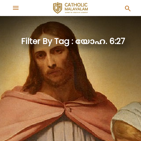
menu
search
Filter By Tag : യോഹ. 6:27