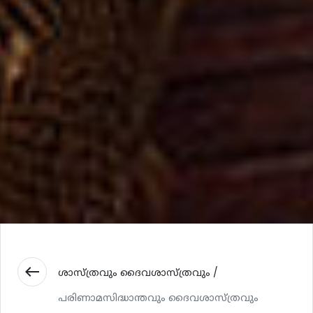
west
ശാസ്ത്രവും ദൈവശാസ്ത്രവും /
പരിണാമസിദ്ധാന്തവും ദൈവശാസ്ത്രവും