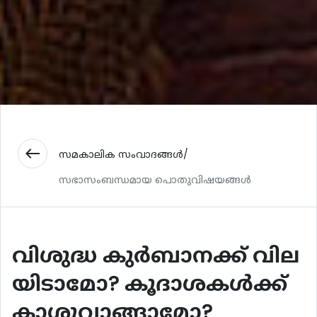
west
സമകാലിക സംവാദങ്ങൾ/
സഭാസംബന്ധമായ പൊതുവിഷയങ്ങൾ
വിശുദ്ധ കുര്‍ബാനക്ക് വില
യിടാമോ? കൂദാശകള്‍ക്ക്
കാശുവാങ്ങാമോ?