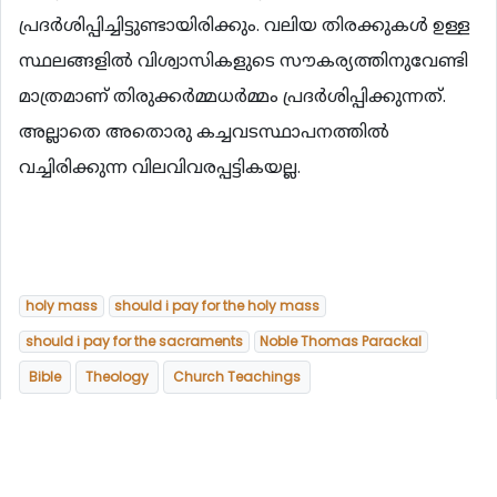
പ്രദര്‍ശിപ്പിച്ചിട്ടുണ്ടായിരിക്കും. വലിയ തിരക്കുകള്‍ ഉള്ള
സ്ഥലങ്ങളില്‍ വിശ്വാസികളുടെ സൗകര്യത്തിനുവേണ്ടി
മാത്രമാണ് തിരുക്കര്‍മ്മധര്‍മ്മം പ്രദര്‍ശിപ്പിക്കുന്നത്.
അല്ലാതെ അതൊരു കച്ചവടസ്ഥാപനത്തില്‍
വച്ചിരിക്കുന്ന വിലവിവരപ്പട്ടികയല്ല.
holy mass
should i pay for the holy mass
should i pay for the sacraments
Noble Thomas Parackal
Bible
Theology
Church Teachings