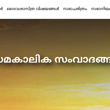
്‍
ദൈവശാസ്ത്ര വിഷയങ്ങള്‍
സഭാചരിത്രം
സഭാനിയ
മകാലിക സംവാദങ്