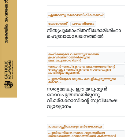
എന്താണു ദൈവാവിഷ്കരണം?
ലോഗോസ്'
പഴയനിയമം
നിത്യപുരോഹിതനീശോമിശിഹാ
ഹെബ്രായലേഖനത്തിൽ
മഹിമയുടെ വലത്തുഭാഗത്ത്
ഉപവിഷ്ടനായിരിക്കുന്ന
മഹാപുരോഹിതൻ
അവൻ അവിടുത്തെ മഹത്ത്വത്തിന്റെ
തേജസ്സും അവിടുത്തെ സത്തയുടെ
പ്രതിരൂപവുമാണ്.
പുത്രനിലൂടെ സ്വയം വെളിപ്പെടുത്തുന്ന
ദൈവം
സത്യമായും ഈ മനുഷ്യൻ
ദൈവപുത്രനായിരുന്നു
വി.മർക്കോസിൻ്റെ സുവിശേഷ
വ്യാഖ്യാനം
പത്രോസ്സീഹായും മർക്കോസും
പുതിയനിയമ സമാഹാരത്തിലെ
രണ്ടാമത്തെ ഗ്രന്ഥത്തിന്റെ കർത്താവ്