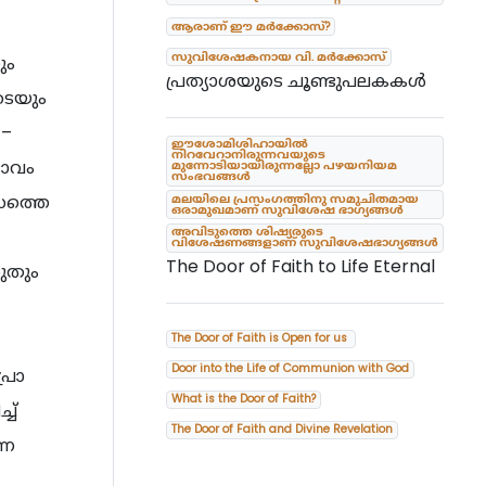
ആരാണ് ഈ മർക്കോസ്?
സുവിശേഷകനായ വി. മർക്കോസ്
ും
പ്രത്യാശയുടെ ചൂണ്ടുപലകകൾ
ടെയും
 –
ഈശോമിശിഹായിൽ
നിറവേറാനിരുന്നവയുടെ
ഭാവം
മുന്നോടിയായിരുന്നല്ലോ പഴയനിയമ
സംഭവങ്ങൾ
ാസത്തെ
മലയിലെ പ്രസംഗത്തിനു സമുചിതമായ
ഒരാമുഖമാണ് സുവിശേഷ ഭാഗ്യങ്ങൾ
അവിടുത്തെ ശിഷ്യരുടെ
വിശേഷണങ്ങളാണ് സുവിശേഷഭാഗ്യങ്ങൾ
The Door of Faith to Life Eternal
ുതും
The Door of Faith is Open for us
Door into the Life of Communion with God
്രാ
What is the Door of Faith?
ച്
The Door of Faith and Divine Revelation
്ന