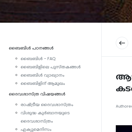
west
ബൈബിള്‍ പഠനങ്ങള്‍
ബൈബിൾ - FAQ
ബൈബിളിലെ പുസ്തകങ്ങൾ
ആഴ
ബൈബിൾ വ്യാഖ്യാനം
ബൈബിളിന് ആമുഖം
കടങ
ദൈവശാസ്ത്ര വിഷയങ്ങള്‍
രാഷ്ട്രീയ ദൈവശാസ്ത്രം
Authored
വിശുദ്ധ കുർബാനയുടെ
ദൈവശാസ്ത്രം
എക്യുമെനിസം