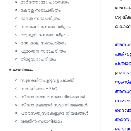
മാർത്തോമ്മാ പാരമ്പര്യം
അവകാശപ
കേരള സഭാചരിത്രം
ശുഷ്ക
ഭാരത സഭാചരിത്രം
കൊണ്ടു
സമകാലിക സഭാചരിത്രം
ആധുനിക സഭാചരിത്രം
മദ്ധ്യകാല സഭാചരിത്രം
അന്ധവി
പുരാതന സഭാചരിത്രം
പങ്ക്
തിരുസ്സഭാചരിത്രം
പശ്ചാത
സഭാനിയമം
പ്രപഞ
സുരക്ഷിതചുറ്റുവട്ട പദ്ധതി
സംസ്കര
സഭാനിയമം - FAQ
അന്ധവ
സീറോ മലങ്കര സഭാ നിയമങ്ങൾ
സംഘടി
സീറോ മലബാർ സഭാ നിയമങ്ങൾ
ദൈവാവബ
പൗരസ്ത്യസഭകളുടെ നിയമങ്ങൾ
തന്നെ 
ലത്തീൻ സഭാനിയമം
ദൈവശാ