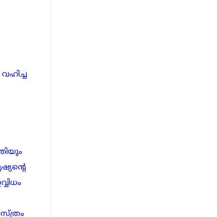
 വഹിച്ച
തിയും
്യന്റെ
വ്വിധം
്ത്രം