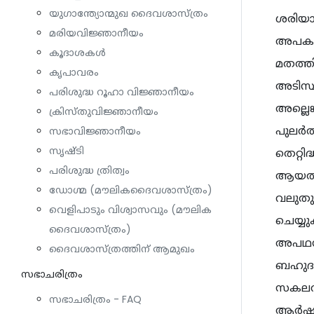
യുഗാന്ത്യോന്മുഖ ദൈവശാസ്ത്രം
ശരിയായ
മരിയവിജ്ഞാനീയം
അപകടക
കൂദാശകൾ
മതത്തി
കൃപാവരം
അടിസ്
പരിശുദ്ധ റൂഹാ വിജ്ഞാനീയം
അല്ലെങ
ക്രിസ്തുവിജ്ഞാനീയം
പുലര്‍
സഭാവിജ്ഞാനീയം
സൃഷ്ടി
തെറ്റി
പരിശുദ്ധ ത്രിത്വം
ആയതിന
ഡോഗ്മ (മൗലികദൈവശാസ്ത്രം)
വലുതു
വെളിപാടും വിശ്വാസവും (മൗലിക
ചെയ്യു
ദൈവശാസ്ത്രം)
അപഥസഞ
ദൈവശാസ്ത്രത്തിന് ആമുഖം
ബഹുദാ 
സഭാചരിത്രം
സകലവി
സഭാചരിത്രം - FAQ
ആര്‍ഷ