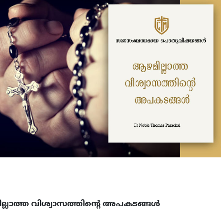
്ലാത്ത വിശ്വാസത്തിൻ്റെ അപകടങ്ങള്‍