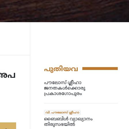
പുതിയവ
 അപ
പൗലോസ് ശ്ലീഹാ
ജനതകൾക്കൊരു
പ്രകാശഗോപുരം
വി. പൗലോസ് ശ്ലീഹാ
ബൈബിൾ വ്യാഖ്യാനം
തിരുസഭയിൽ