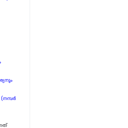
ം
്യനും
മ്പര്‍
നത്