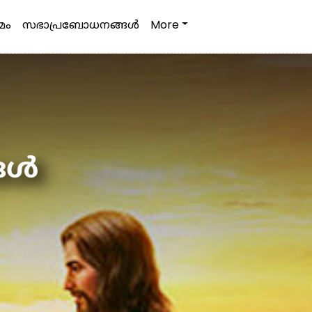
മം
സഭാപ്രബോധനങ്ങള്‍
More
ങൾ