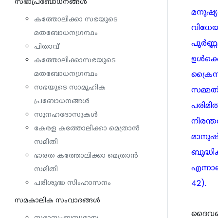
സഭാപ്രബോധനങ്ങള്‍
മനുഷ്യ
കത്തോലിക്കാ സഭയുടെ
വിധേയപ
മതബോധനഗ്രന്ഥം
പൂര്‍ണ
പിതാവ്
ഉള്‍ക്ക
കത്തോലിക്കാസഭയുടെ
ക്രൈസ
മതബോധനഗ്രന്ഥം
സഭയുടെ സാമൂഹിക
സമ്മതി
പ്രബോധനങ്ങൾ
പരിമിത
സൂനഹദോസുകൾ
നിരന്ത
കേരള കത്തോലിക്കാ മെത്രാൻ
മാനുഷ
സമിതി
ബുദ്ധി
ഭാരത കത്തോലിക്കാ മെത്രാൻ
എന്നാ
സമിതി
42).
പരിശുദ്ധ സിംഹാസനം
സമകാലിക സംവാദങ്ങൾ
ദൈവത്ത
സഭാസംബന്ധമായ