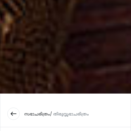
west
സഭാചരിത്രം/
തിരുസ്സഭാചരിത്രം